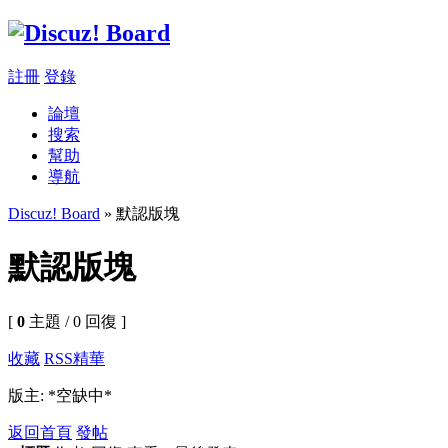
註冊
登錄
論壇
搜索
幫助
導航
Discuz! Board
» 默認版塊
默認版塊
[
0
主題 / 0 回復 ]
收藏
RSS
精華
版主: *空缺中*
返回首頁
發帖